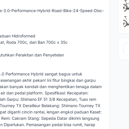
se-3.0-Performance-Hybrid-Road-Bike-24-Speed-Disc-
aduan Hidroformed
at, Roda 700c, dan Ban 700c x 35c
tuhkan Perakitan dan Penyetelan
3.0 Performance Hybrid sangat bagus untuk
esenangan akhir pekan! Ini fitur bingkai dan garpu
akan banyak kendali dan menghentikan tenaga dalam
ir dan pedal platform. Spesifikasi: Kecepatan:
h Garpu: Shimano EF 51 3/8 Kecepatan, Tuas rem
o Tourney TX Derailleur Belakang: Shimano Tourney TX
at diganti cincin rantai, lengan engkol paduan Kaset:
 Rem: Cakram Stang: Sepeda Datar dikirim langsung
an Diperlukan. Pemasangan pedal bisa rumit, harap