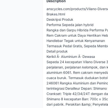
Description
anscycles.com/products/Vilano-Diver
Brakes.html
Deskripsi Produk
Performa Sepeda jalan hybrid
Rangka dan Garpu Hibrida Performa P
Rem Cakram untuk Daya Hentikan Heb
Handlebar Tegak untuk Kenyamanan
Termasuk Pedal Gratis, Sepeda Membu
Detail produk
Kerikil Â· Aluminium Â· Dewasa
Sepeda 24 kecepatan Vilano Diverse 
perjalanan, perjalanan kelompok, dan k
aluminium 6061. Rem cakram menyedi
cuaca buruk. Termasuk dudukan botol a
246061 Rangka Aluminium dan Peminda
terintegrasi Derailleur Depan: Shiman
Crankset: Triple 42/34/24T dengan dap
Shimano 8 kecepatan Ban: 700c x 35c
dari pabrik. Perakitan &amp; Penyetel