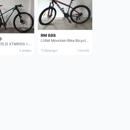
RM 688
0
LUNA Mountain Bike Bicycle with Disc Brakes
MTB 29er (15.5) XTM8100 + Sid Worldcup+ Elite Carbon Wheels - Like New !!
3 weeks
Selangor
1 month