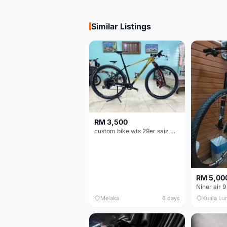
Similar Listings
RM 3,500
custom bike wts 29er saiz M/L
RM 5,00
Niner air 9
Melaka
6 days
Kuala Lu