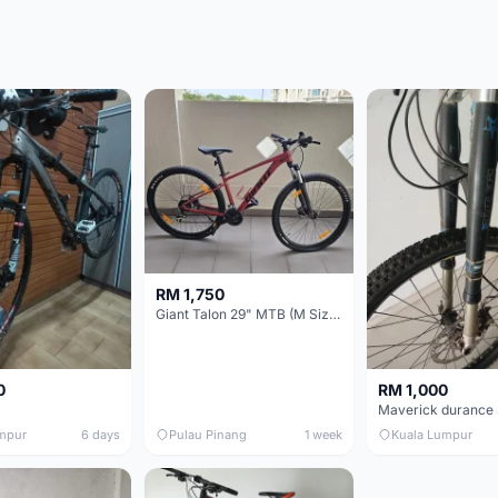
RM 1,750
Giant Talon 29" MTB (M Size) – Brand New, Never Used
0
RM 1,000
mpur
6 days
Pulau Pinang
1 week
Kuala Lumpur