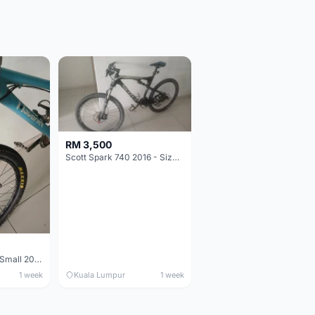
RM 3,500
Scott Spark 740 2016 - Size XL
Maverick durance Small 2008
1 week
Kuala Lumpur
1 week