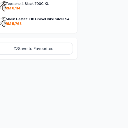
Topstone 4 Black 700C XL
RM 6,114
Marin Gestalt X10 Gravel Bike Silver 54
RM 5,763
Save to Favourites