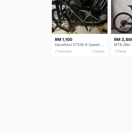
RM 1,100
RM 3,88
Decathlon ST530 9-Speed 27.5 Inch - Chrome
Selangor
2 weeks
Perak