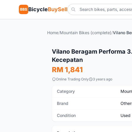
Bicycle
BuySell
BBS
Home
/
Mountain Bikes (complete)
/
Used
Vilano Beragam Performa 3
Kecepatan
RM 1,841
Online Trading Only
3 years ago
Category
Mount
Brand
Other
Condition
Used