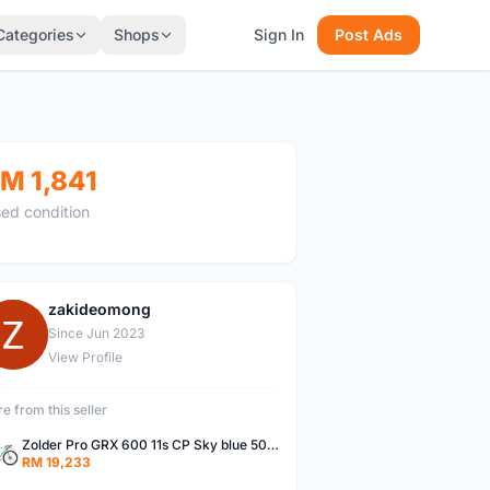
Categories
Shops
Sign In
Post Ads
M 1,841
ed condition
zakideomong
Z
Since Jun 2023
View Profile
e from this seller
Zolder Pro GRX 600 11s CP Sky blue 50 spec
RM 19,233