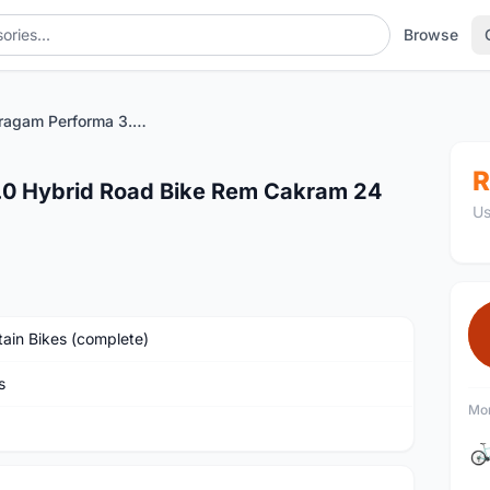
Browse
Vilano Beragam Performa 3.0 Hybrid Road Bike Rem Cakram 24 Kecepatan
R
.0 Hybrid Road Bike Rem Cakram 24
Us
ain Bikes (complete)
s
Mor