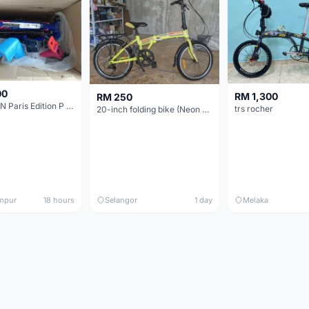
00
RM 1,300
RM 250
BROMPTON Paris Edition P Line 12 Speed, Titanium Fork & Triangle, Light & Brooks C17 - Brand New
trs rocher
20-inch folding bike (Neon Yellow-Green)
mpur
18 hours
Selangor
1 day
Melaka