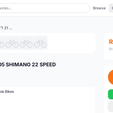
Browse
FULL CARBON ALCOTT Z1 105 SHIMANO 22 SPEED
1
/8
R
Br
05 SHIMANO 22 SPEED
ble Bikes