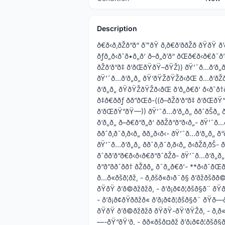
Description
ð€ð‹ð‚ðŽð“ð“ ð™ðŸ ð‚ð€ð‘ððŽð ðŸðŸ
ðƒð„ð‹ðˆð•ð„ð‘ ð–ð„ð’ð“ ðŒð€ð‹ð€ð˜
ðŽð‘ð“ð‡ ð‘ðŒðŸðŸ–ðŸŽ)) ðŸ’¯ð…ð‘ð„ð„ ð
ðŸ’¯ð…ð‘ð„ð„ ðŸ‘ðŸŽðŸŽð‹ðŒ ð…ð‘ðŽð
ð‘ð„ð„ ðŸðŸŽðŸŽð‹ðŒ ð‘ð„ð€ð‘ ð‹ðˆð
ð‡ð€ððƒ ðð”ðŒð-((ð–ðŽð‘ð“ð‡ ð‘ðŒ
ð‘ðŒðŸ”ðŸ—)) ðŸ’¯ð…ð‘ð„ð„ ððˆðŠð„ ð
ð‘ð„ð„ ð–ð€ð“ð„ð‘ ððŽð“ð“ð‹ð„- ðŸ’¯ð…ð
ððˆð‚ð˜ð‚ð‹ð„ ðð„ð‹ð‹- ðŸ’¯ð…ð‘ð„ð„ ð
ðŸ’¯ð…ð‘ð„ð„ ððˆð‚ð˜ð‚ð‹ð„ ð‹ðŽð‚ðŠ-
ðˆðð’ð“ð€ð‹ð‹ð€ð“ðˆðŽð- ðŸ’¯ð…ð‘ð„ð„
ð“ð”ððˆðð† ðŽðð„ ð˜ð„ð€ð‘- **ð‹ðˆðŒð
ð…ð«ðšð¦ðž, - ð‚ðšð«ð›ð¨ð§ ð’ðžðšð­ð
ðŸðŸ ð’ð©ðžðžð, - ð’ð¡ð¢ð¦ðšð§ð¨ ð
- ð’ð¡ð¢ðŸð­ðžð« ð’ð¡ð¢ð¦ðšð§ð¨ ðŸð
ðŸðŸ ð’ð©ðžðžð ðŸðŸ-ðŸ‘ðŸŽð­, - ð‚ð«ð
—-ðŸ“ðŸ‘ð­, - ðð«ðšð¤ðž ð’ð¡ð¢ð¦ðšð§ð