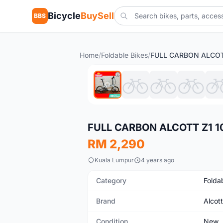
Bicycle
BuySell
BBS
Home
/
Foldable Bikes
/
New
FULL CARBON ALCOTT Z1 1
RM 2,290
Kuala Lumpur
4 years ago
Category
Folda
Brand
Alcott
Condition
New