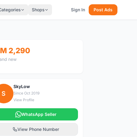
Categories
Shops
Sign In
Post Ads
M 2,290
and new
SkyLow
S
Since Oct 2019
View Profile
WhatsApp Seller
View Phone Number