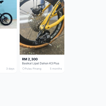
RM 2,300
Basikal Lipat Dahon K3 Plus
3 days
Pulau Pinang
5 months