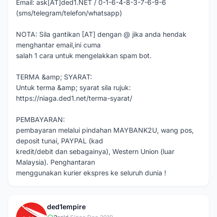
Email: ask[AT]ded1.NET / 0-1-6-4-8-3-7-6-9-6
(sms/telegram/telefon/whatsapp)
NOTA: Sila gantikan [AT] dengan @ jika anda hendak
menghantar email,ini cuma
salah 1 cara untuk mengelakkan spam bot.
TERMA &amp; SYARAT:
Untuk terma &amp; syarat sila rujuk:
https://niaga.ded1.net/terma-syarat/
PEMBAYARAN:
pembayaran melalui pindahan MAYBANK2U, wang pos,
deposit tunai, PAYPAL (kad
kredit/debit dan sebagainya), Western Union (luar
Malaysia). Penghantaran
menggunakan kurier ekspres ke seluruh dunia !
ded1empire