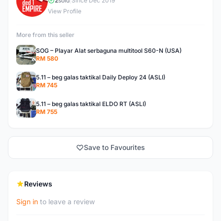
D
2
sold
|
Since Dec 2019
View Profile
More from this seller
SOG – Playar Alat serbaguna multitool S60-N (USA)
RM 580
5.11 – beg galas taktikal Daily Deploy 24 (ASLI)
RM 745
5.11 – beg galas taktikal ELDO RT (ASLI)
RM 755
Save to Favourites
Reviews
Sign in
to leave a review