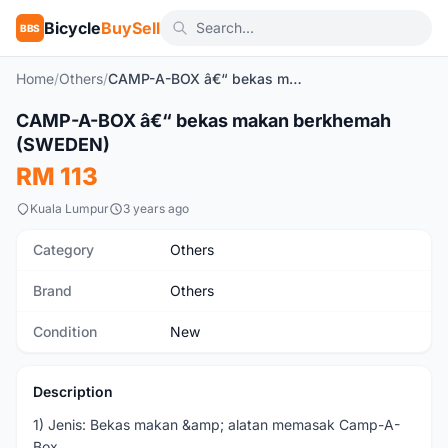
Bicycle
BuySell
BBS
Home
/
Others
/
CAMP-A-BOX â€“ bekas makan berkhemah (SWEDEN)
1
/8
CAMP-A-BOX â€“ bekas makan berkhemah
New
(SWEDEN)
RM 113
Kuala Lumpur
3 years ago
Category
Others
Brand
Others
Condition
New
Description
1) Jenis: Bekas makan &amp; alatan memasak Camp-A-
Box