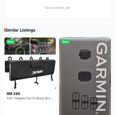
No reviews yet
Similar Listings
New
New
RM 288
XXF Tailgate Pad (5 bikes) Brand New !!!