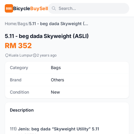
Bicycle
BuySell
BBS
Home
/
Bags
/
5.11 - beg dada Skyweight (ASLI)
1
/11
5.11 - beg dada Skyweight (ASLI)
New
RM 352
Kuala Lumpur
2 years ago
Category
Bags
Brand
Others
Condition
New
Description
111)
Jenis: beg dada “Skyweight Utility” 5.11