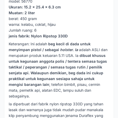
model: 56770
Ukuran: 15.2 x 25.4 x 6.3 cm
Muatan: 2 liter
berat: 450 gram
warna: kelabu, coklat, hijau
Jumlah ruang: 6
jenis fabrik: Nylon Ripstop 330D
Keterangan: Ini adalah
beg kecil di dada untuk
menyimpan pistol / sebagai
holster. Ia
adalah ASLI dan
merupakan produk keluaran 5.11 USA. Ia
dibuat khusus
untuk kegunaan anggota polis / tentera semasa tugas
taktikal / peperangan / semasa tugas rutin / pemilik
senjata api. Walaupun demikian, beg dada ini cukup
praktikal untuk kegunaan sesiapa sahaja untuk
mengisi barangan lain
; telefon bimbit, pisau, cermin
mata, pemetik api, alatan EDC, lampu suluh dan
sebagainya.
Ia diperbuat dari fabrik nylon ripstop 330D yang tahan
lasak dan warnanya juga tidak mudah pudar manakala
klip penyambung menggunakan jenama Duraflex yang