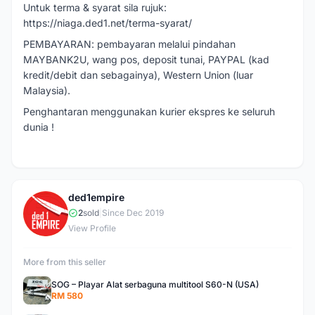
Untuk terma & syarat sila rujuk:
https://niaga.ded1.net/terma-syarat/
PEMBAYARAN: pembayaran melalui pindahan
MAYBANK2U, wang pos, deposit tunai, PAYPAL (kad
kredit/debit dan sebagainya), Western Union (luar
Malaysia).
Penghantaran menggunakan kurier ekspres ke seluruh
dunia !
ded1empire
D
2
sold
|
Since Dec 2019
View Profile
More from this seller
SOG – Playar Alat serbaguna multitool S60-N (USA)
RM 580