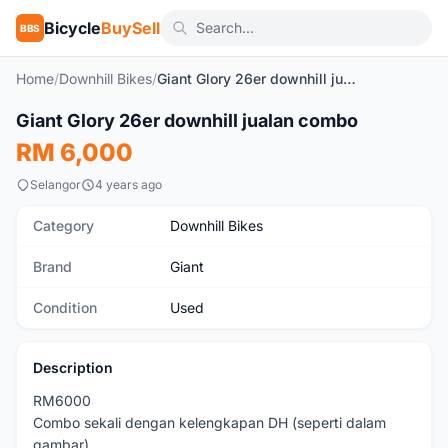
Bicycle
BuySell
BBS
Home
/
Downhill Bikes
/
Giant Glory 26er downhill jualan combo
1
/4
Giant Glory 26er downhill jualan combo
Used
RM 6,000
Selangor
4 years ago
Category
Downhill Bikes
Brand
Giant
Condition
Used
Description
RM6000
Combo sekali dengan kelengkapan DH (seperti dalam
gambar)