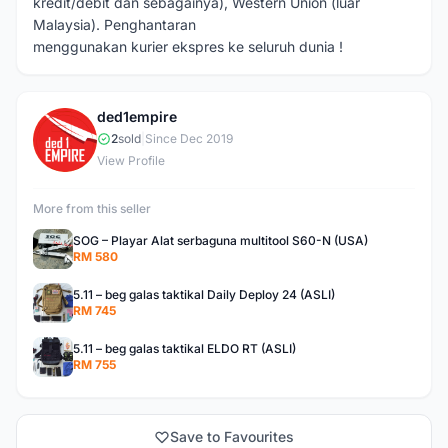
kredit/debit dan sebagainya), Western Union (luar
Malaysia). Penghantaran
menggunakan kurier ekspres ke seluruh dunia !
ded1empire
D
2
sold
|
Since Dec 2019
View Profile
More from this seller
SOG – Playar Alat serbaguna multitool S60-N (USA)
RM 580
5.11 – beg galas taktikal Daily Deploy 24 (ASLI)
RM 745
5.11 – beg galas taktikal ELDO RT (ASLI)
RM 755
Save to Favourites