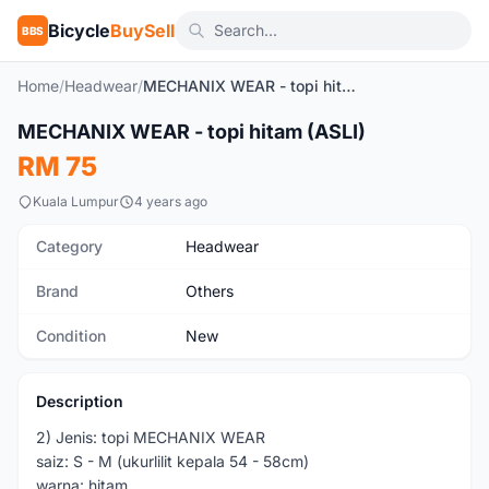
Bicycle
BuySell
BBS
Home
/
Headwear
/
MECHANIX WEAR - topi hitam (ASLI)
1
/7
MECHANIX WEAR - topi hitam (ASLI)
New
RM 75
Kuala Lumpur
4 years ago
Category
Headwear
Brand
Others
Condition
New
Description
2) Jenis: topi MECHANIX WEAR
saiz: S - M (ukurlilit kepala 54 - 58cm)
warna: hitam