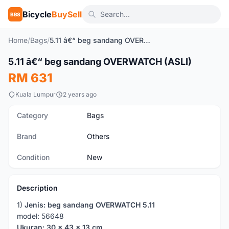
Bicycle
BuySell
BBS
Home
/
Bags
/
5.11 â€“ beg sandang OVERWATCH (ASLI)
1
/8
5.11 â€“ beg sandang OVERWATCH (ASLI)
New
RM 631
Kuala Lumpur
2 years ago
Category
Bags
Brand
Others
Condition
New
Description
1)
Jenis: beg sandang OVERWATCH 5.11
model: 56648
Ukuran: 30 x 43 x 13 cm