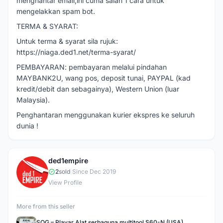
menghantar email,ini cuma salah 1 cara untuk
mengelakkan spam bot.
TERMA & SYARAT:
Untuk terma & syarat sila rujuk:
https://niaga.ded1.net/terma-syarat/
PEMBAYARAN: pembayaran melalui pindahan
MAYBANK2U, wang pos, deposit tunai, PAYPAL (kad
kredit/debit dan sebagainya), Western Union (luar
Malaysia).
Penghantaran menggunakan kurier ekspres ke seluruh
dunia !
ded1empire
D
2
sold
|
Since Dec 2019
View Profile
More from this seller
SOG – Playar Alat serbaguna multitool S60-N (USA)