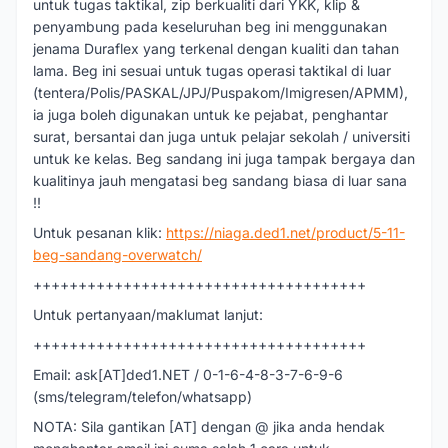
untuk tugas taktikal, zip berkualiti dari YKK, klip &
penyambung pada keseluruhan beg ini menggunakan
jenama Duraflex yang terkenal dengan kualiti dan tahan
lama. Beg ini sesuai untuk tugas operasi taktikal di luar
(tentera/Polis/PASKAL/JPJ/Puspakom/Imigresen/APMM),
ia juga boleh digunakan untuk ke pejabat, penghantar
surat, bersantai dan juga untuk pelajar sekolah / universiti
untuk ke kelas. Beg sandang ini juga tampak bergaya dan
kualitinya jauh mengatasi beg sandang biasa di luar sana
!!
Untuk pesanan klik:
https://niaga.ded1.net/product/5-11-
beg-sandang-overwatch/
+++++++++++++++++++++++++++++++++++++
Untuk pertanyaan/maklumat lanjut:
+++++++++++++++++++++++++++++++++++++
Email: ask[AT]ded1.NET / 0-1-6-4-8-3-7-6-9-6
(sms/telegram/telefon/whatsapp)
NOTA: Sila gantikan [AT] dengan @ jika anda hendak